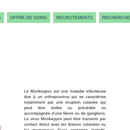
S
OFFRE DE SOINS
RECRUTEMENTS
RECHERCHE
Le Monkeypox est une maladie infectieuse
due à un orthopoxvirus qui se caractérise
notamment par une éruption cutanée qui
peut être isolée ou précédée ou
accompagnée d’une fièvre ou de ganglions.
Le virus Monkeypox peut être transmis par
contact direct avec les lésions cutanées ou
les muqueuses d’une personne malade,